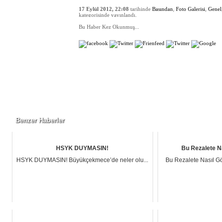
HABER BİLGİLERİ
17 Eylül 2012, 22:08
tarihinde
Basından
,
Foto Galerisi
,
Genel
kategorisinde yayınlandı.
OKUNMA
Bu Haber Kez Okunmuş...
PAYLAŞ
ETİKETLER
YORUM YAZIN
Benzer Haberler
HSYK DUYMASIN!
Bu Rezalete N
HSYK DUYMASIN! Büyükçekmece’de neler olu...
Bu Rezalete Nasıl Gö