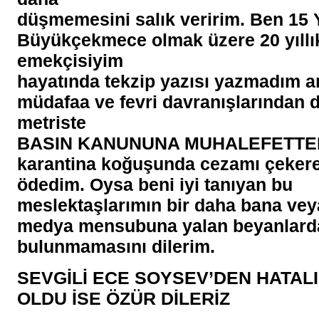
düşmemesini salık veririm. Ben 15 Y
Büyükçekmece olmak üzere 20 yıllı
emekçisiyim
hayatında tekzip yazısı yazmadım a
müdafaa ve fevri davranışlarından d
metriste
BASIN KANUNUNA MUHALEFETTEN
karantina koğuşunda cezamı çekere
ödedim. Oysa beni iyi tanıyan bu
meslektaşlarımın bir daha bana vey
medya mensubuna yalan beyanlard
bulunmamasını dilerim.
SEVGİLİ ECE SOYSEV’DEN HATALI
OLDU İSE ÖZÜR DİLERİZ