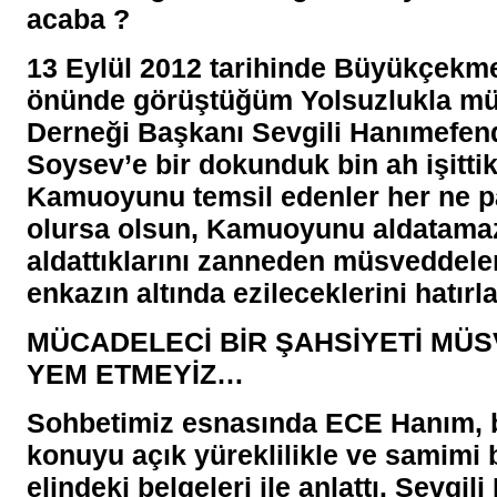
acaba ?
13 Eylül 2012 tarihinde Büyükçekme
önünde görüştüğüm Yolsuzlukla m
Derneği Başkanı Sevgili Hanımefen
Soysev’e bir dokunduk bin ah işittik
Kamuoyunu temsil edenler her ne 
olursa olsun, Kamuoyunu aldatamaz
aldattıklarını zanneden müsveddele
enkazın altında ezileceklerini hatır
MÜCADELECİ BİR ŞAHSİYETİ MÜ
YEM ETMEYİZ…
Sohbetimiz esnasında ECE Hanım, b
konuyu açık yüreklilikle ve samimi b
elindeki belgeleri ile anlattı. Sevgi