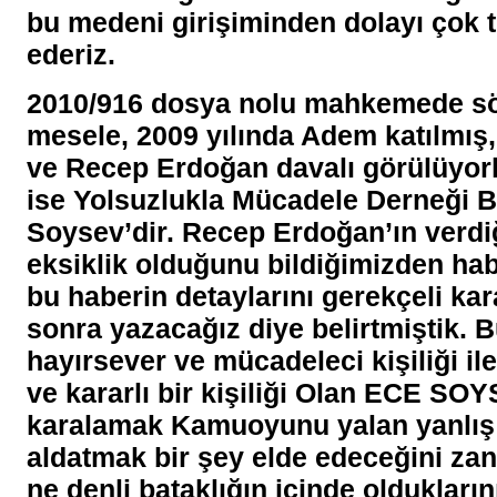
bu medeni girişiminden dolayı çok 
ederiz.
2010/916 dosya nolu mahkemede s
mesele, 2009 yılında Adem katılmış,
ve Recep Erdoğan davalı görülüyorl
ise Yolsuzlukla Mücadele Derneği 
Soysev’dir. Recep Erdoğan’ın verdiğ
eksiklik olduğunu bildiğimizden hab
bu haberin detaylarını gerekçeli kar
sonra yazacağız diye belirtmiştik. 
hayırsever ve mücadeleci kişiliği il
ve kararlı bir kişiliği Olan ECE SOY
karalamak Kamuoyunu yalan yanlış
aldatmak bir şey elde edeceğini zan 
ne denli bataklığın içinde oldukları