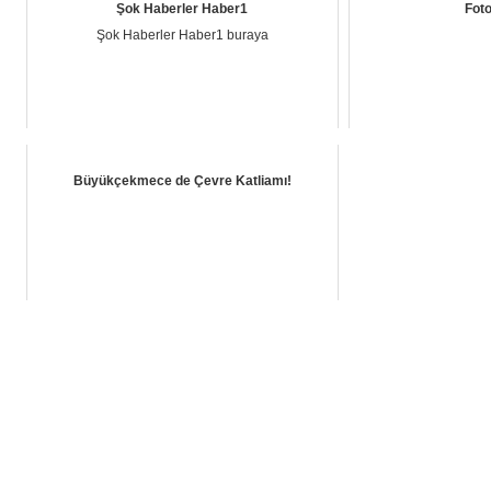
Şok Haberler Haber1
Foto
Şok Haberler Haber1 buraya
Büyükçekmece de Çevre Katliamı!
Anasayfa
-
Amaç
-
Tüzük
-
Mağdurum
-
Faaliyetler
-
Rss
-
Bize Ulaşın
Copyright © 2010-2011 Tüm Hakları Saklıdır
İzinsiz ve kaynak gösterilmeden yayınlanamaz.
info@yolsuzlukvemucadele.org.tr