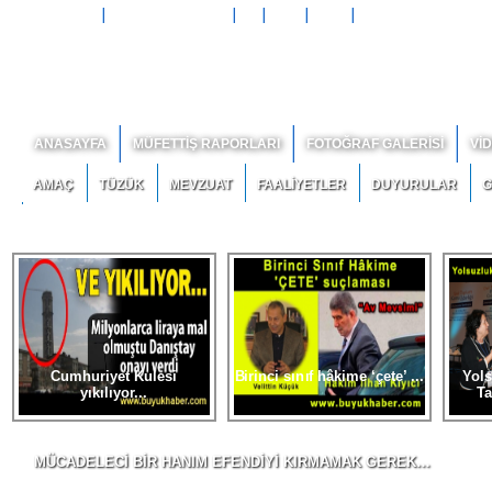
Anasayfam Yap
Sık Kullanılanlara Ekle
Rss
Amaç
Tüzük
Bize Ulaşın
ANASAYFA
MÜFETTİŞ RAPORLARI
FOTOĞRAF GALERİSİ
Vİ
AMAÇ
TÜZÜK
MEVZUAT
FAALİYETLER
DUYURULAR
G
BİZE ULAŞIN
Cumhuriyet Kulesi yıkılıyor
-
Birinci sınıf hâki
Cumhuriyet Kulesi
Birinci sınıf hâkime ‘çete’ ...
Yol
yıkılıyor...
Ta
MÜCADELECİ BİR HANIM EFENDİYİ KIRMAMAK GEREK…