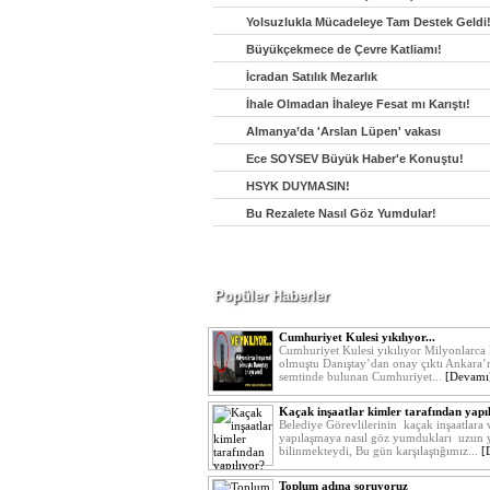
Yolsuzlukla Mücadeleye Tam Destek Geldi
Büyükçekmece de Çevre Katliamı!
İcradan Satılık Mezarlık
İhale Olmadan İhaleye Fesat mı Karıştı!
Almanya’da 'Arslan Lüpen' vakası
Ece SOYSEV Büyük Haber'e Konuştu!
HSYK DUYMASIN!
Bu Rezalete Nasıl Göz Yumdular!
Popüler Haberler
Cumhuriyet Kulesi yıkılıyor...
Cumhuriyet Kulesi yıkılıyor Milyonlarca 
olmuştu Danıştay’dan onay çıktı Ankara’
semtinde bulunan Cumhuriyet...
[Devamı
Kaçak inşaatlar kimler tarafından yapılı
Belediye Görevlilerinin kaçak inşaatlara
yapılaşmaya nasıl göz yumdukları uzun y
bilinmekteydi, Bu gün karşılaştığımız...
[
Toplum adına soruyoruz