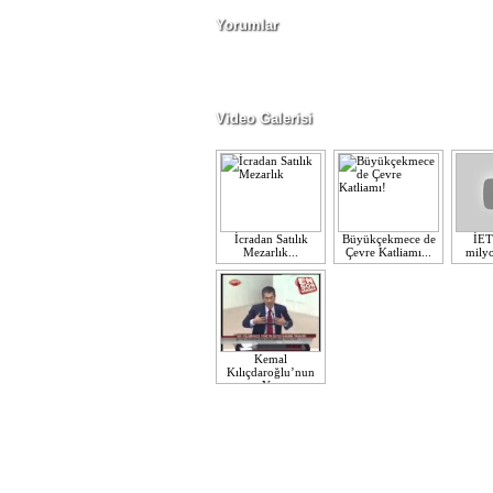
Yorumlar
Video Galerisi
İcradan Satılık
Büyükçekmece de
İET
Mezarlık...
Çevre Katliamı...
milyo
Kemal
Kılıçdaroğlu’nun
Y...