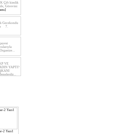
K Çift kimlik
nde, Görevini
amı]
ılı Gecekondu
nın 7.
gayesi
cularıyla
Organize...
KP VE
ADIN YAPTI?
ŞKANI
nelerdir...
r-2 Yazı1