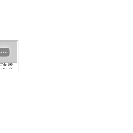
T’de 100
n euro&...