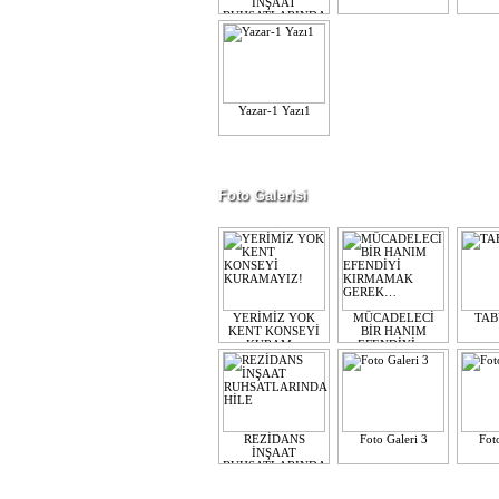
İNŞAAT
RUHSATLARINDA
...
Yazar-1 Yazı1
Foto Galerisi
YERİMİZ YOK
MÜCADELECİ
TAB
KENT KONSEYİ
BİR HANIM
KURAM...
EFENDİYİ ...
REZİDANS
Foto Galeri 3
Fot
İNŞAAT
RUHSATLARINDA
...