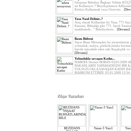
Gürpınar Belediye Başkanı Velittin KÜÇÜ
mi Kullanıyor ? Büyükçekmece Adliyesi
Kötüye Kullanmak veya Görevini...
[Dev
Yasa Nasıl Delinir..?
Araç olarak Kullanılan bir Yasa; 775 Say
Kanunu, Bilindiği gibi 775. Sayılı Yasa
maddesinde , “ Belediyelerin...
[Devamı]
Basın Bülteni
Sayın Basın Mensupları bu ziyaretimizin 
yolsuzluk, mafya, çetelerle,banka hortum
büyük mücadele eden eski Kaçakçılık ve 
[Devamı]
Yolsuzlukla savaşan Kadın...
HABERX Dursun BORAN 03/01/2009 A
BAKANLARIN YAPAMADIĞINI BİR K
YOLSUZLUKLA SAVAŞAN KADIN BA
MAHKUM ETTİRDİ. 03.01.2009 13:54 Se
[Devamı]
Köşe Yazarları
REZİDANS
Yazar-3 Yazı1
Yaza