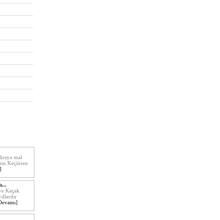
!
liraya mal
nın Keçiören
]
...
 ve Kaçak
ıllardır
Devamı]