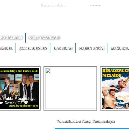
DEO GALERİSİ
KÖŞE YAZARLARI
ÜNCEL
ŞOK HABERLER
BASINDAN
HABER ARŞİVİ
MAĞDUR
Geldi!
-
İhale Olmadan İhaleye Fesat mı Karıştı!
-
Korumalı: Almanya’da ‘Arslan
06 Agustos 2026 - Pers
suzlukla Mücadeleye
İhale Olmadan İhaleye
Korumalı: A
m Destek Geldi!...
Fesat mı Karıştı!...
‘Arslan L
Yolsuzluklara Karşı Yanınızdayız