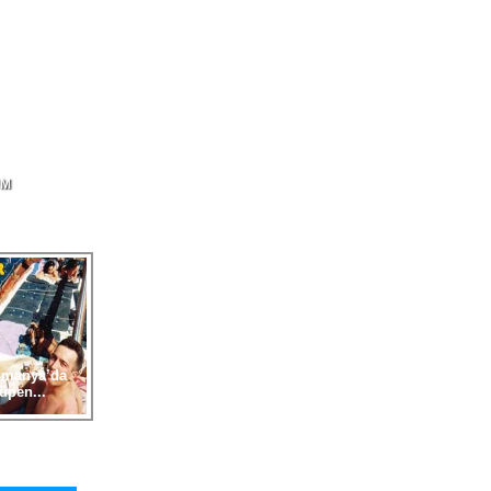
UM
 Lüpen’ vakası
embe
-
lmanya’da
üpen...