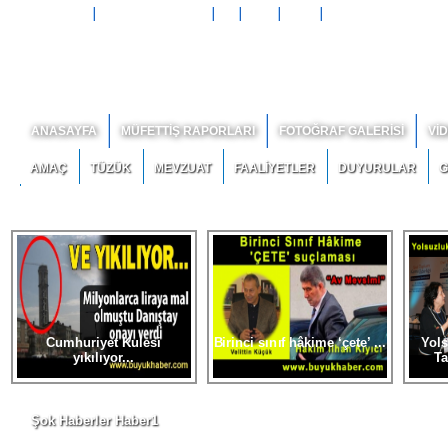
Anasayfam Yap
Sık Kullanılanlara Ekle
Rss
Amaç
Tüzük
Bize Ulaşın
ANASAYFA
MÜFETTİŞ RAPORLARI
FOTOĞRAF GALERİSİ
Vİ
AMAÇ
TÜZÜK
MEVZUAT
FAALİYETLER
DUYURULAR
G
BİZE ULAŞIN
Cumhuriyet Kulesi yıkılıyor
-
Birinci sınıf hâk
Cumhuriyet Kulesi
Birinci sınıf hâkime ‘çete’ ...
Yol
yıkılıyor...
Ta
Şok Haberler Haber1