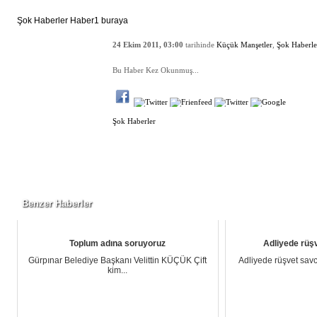
Şok Haberler Haber1 buraya
HABER BİLGİLERİ
24 Ekim 2011, 03:00
tarihinde
Küçük Manşetler
,
Şok Haberle
OKUNMA
Bu Haber Kez Okunmuş...
PAYLAŞ
ETİKETLER
Şok Haberler
YORUM YAZIN
Benzer Haberler
Toplum adına soruyoruz
Adliyede rüşv
Gürpınar Belediye Başkanı Velittin KÜÇÜK Çift
Adliyede rüşvet savc
kim...